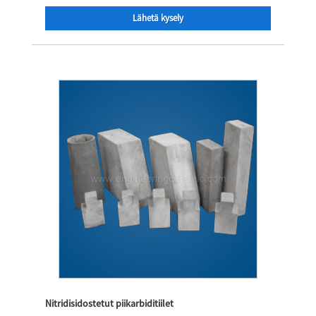
Lähetä kysely
Nitridisidostetut piikarbiditiilet