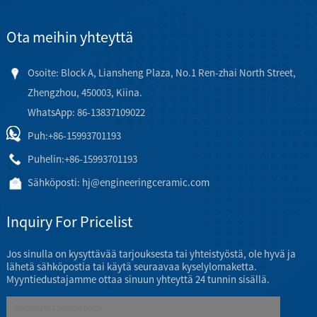
Ota meihin yhteyttä
Osoite: Block A, Liansheng Plaza, No.1 Ren-zhai North Street,
Zhengzhou, 450003, Kiina.
WhatsApp: 86-13837109022
Puh:
+86-15993701193
Puhelin:
+86-15993701193
Sähköposti:
hj@engineeringceramic.com
Inquiry For Pricelist
Jos sinulla on kysyttävää tarjouksesta tai yhteistyöstä, ole hyvä ja
lähetä sähköpostia tai käytä seuraavaa kyselylomaketta.
Myyntiedustajamme ottaa sinuun yhteyttä 24 tunnin sisällä.