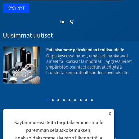
Uusimmat uutiset
Ratkaisumme petrokemian teollisuudelle
Olipa kyseessä hapot, emäkset, hankaavat
aineet tai korkeat lämpötilat – aggressiiviset
ympäristöolosuhteet asettavat erityisiä
haasteita kemianteollisuuden sovelluksille.
p
X
Käytämme evästeitä tarjotaksemme sinulle
Linkit
|
Sitemap
|
RSS
|
XML
|
paremman selauskokemuksen,
analysoidaksemme sivuston liikennettä ja
Copyright © 2003 Engineering Ceramic Co., Ltd. -