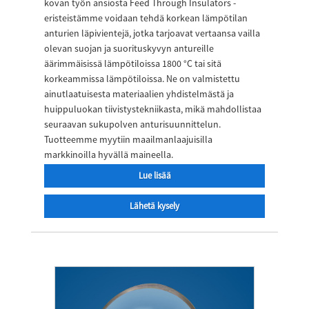
kovan työn ansiosta Feed Through Insulators -
eristeistämme voidaan tehdä korkean lämpötilan
anturien läpivientejä, jotka tarjoavat vertaansa vailla
olevan suojan ja suorituskyvyn antureille
äärimmäisissä lämpötiloissa 1800 °C tai sitä
korkeammissa lämpötiloissa. Ne on valmistettu
ainutlaatuisesta materiaalien yhdistelmästä ja
huippuluokan tiivistystekniikasta, mikä mahdollistaa
seuraavan sukupolven anturisuunnittelun.
Tuotteemme myytiin maailmanlaajuisilla
markkinoilla hyvällä maineella.
Lue lisää
Lähetä kysely