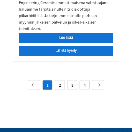
Engineering Ceramic ammattimaisena valmistajana
haluamme tarjota sinulle nitridisidottuja
piikarbiditiiliä. Ja tarjoamme sinulle parhaan
myynnin jälkeisen palvelun ja oikea-aikaisen
toimituksen.
Lue lisää
Lähetä kysely
1
2
3
4