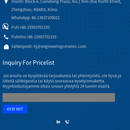
Osoite: Block A, Liansheng Plaza, No.1 Ren-zhai North Street,
Zhengzhou, 450003, Kiina.
WhatsApp: 86-13837109022
Puh:
+86-15993701193
Puhelin:
+86-15993701193
Sähköposti:
hj@engineeringceramic.com
Inquiry For Pricelist
Jos sinulla on kysyttävää tarjouksesta tai yhteistyöstä, ole hyvä ja
lähetä sähköpostia tai käytä seuraavaa kyselylomaketta.
Myyntiedustajamme ottaa sinuun yhteyttä 24 tunnin sisällä.