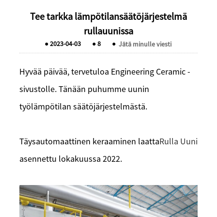
Tee tarkka lämpötilansäätöjärjestelmä
rullauunissa
●
2023-04-03
●
8
●
Jätä minulle viesti
Hyvää päivää, tervetuloa Engineering Ceramic -
sivustolle. Tänään puhumme uunin
työlämpötilan säätöjärjestelmästä.
Täysautomaattinen keraaminen laatta
Rulla
Uuni
asennettu lokakuussa 2022.