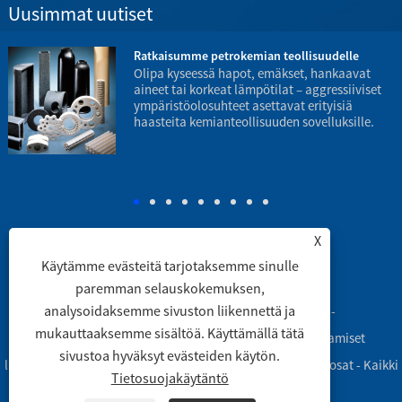
Uusimmat uutiset
Ratkaisumme petrokemian teollisuudelle
Olipa kyseessä hapot, emäkset, hankaavat
aineet tai korkeat lämpötilat – aggressiiviset
ympäristöolosuhteet asettavat erityisiä
haasteita kemianteollisuuden sovelluksille.
p
X
Käytämme evästeitä tarjotaksemme sinulle
Linkit
|
Sitemap
|
RSS
|
XML
|
paremman selauskokemuksen,
analysoidaksemme sivuston liikennettä ja
Copyright © 2003 Engineering Ceramic Co., Ltd. -
mukauttaaksemme sisältöä. Käyttämällä tätä
Alumiinioksidikeraamiset putket, alumiinioksidikeraamiset
sivustoa hyväksyt evästeiden käytön.
laboratoriovälineet, alumiinioksidikeraamiset koneistetut osat - Kaikki
Tietosuojakäytäntö
oikeudet pidätetään