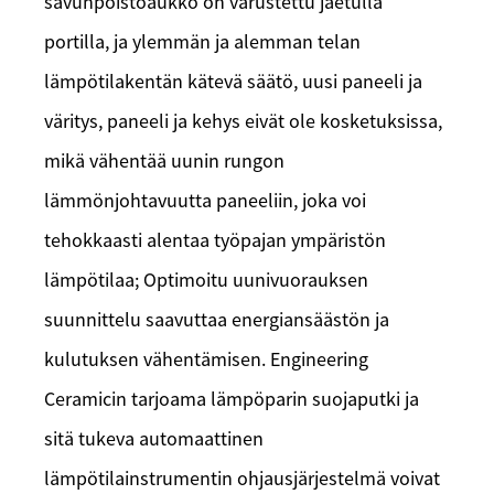
savunpoistoaukko on varustettu jaetulla
portilla, ja ylemmän ja alemman telan
lämpötilakentän kätevä säätö, uusi paneeli ja
väritys, paneeli ja kehys eivät ole kosketuksissa,
mikä vähentää uunin rungon
lämmönjohtavuutta paneeliin, joka voi
tehokkaasti alentaa työpajan ympäristön
lämpötilaa; Optimoitu uunivuorauksen
suunnittelu saavuttaa energiansäästön ja
kulutuksen vähentämisen. Engineering
Ceramicin tarjoama lämpöparin suojaputki ja
sitä tukeva automaattinen
lämpötilainstrumentin ohjausjärjestelmä voivat