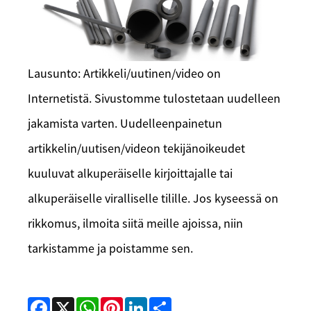
Lausunto: Artikkeli/uutinen/video on
Internetistä. Sivustomme tulostetaan uudelleen
jakamista varten. Uudelleenpainetun
artikkelin/uutisen/videon tekijänoikeudet
kuuluvat alkuperäiselle kirjoittajalle tai
alkuperäiselle viralliselle tilille. Jos kyseessä on
rikkomus, ilmoita siitä meille ajoissa, niin
tarkistamme ja poistamme sen.
Facebook
X
WhatsApp
Pinterest
LinkedIn
Share