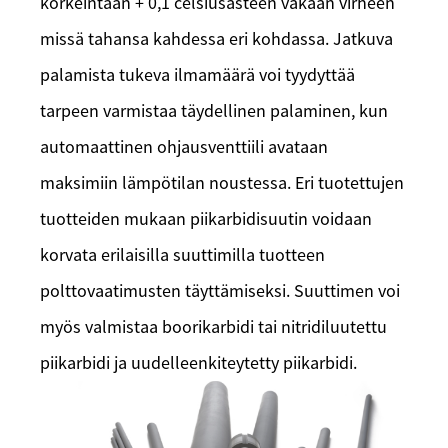
korkeintaan + 0,1 celsiusasteen vakaan virheen
missä tahansa kahdessa eri kohdassa. Jatkuva
palamista tukeva ilmamäärä voi tyydyttää
tarpeen varmistaa täydellinen palaminen, kun
automaattinen ohjausventtiili avataan
maksimiin lämpötilan noustessa. Eri tuotettujen
tuotteiden mukaan piikarbidisuutin voidaan
korvata erilaisilla suuttimilla tuotteen
polttovaatimusten täyttämiseksi. Suuttimen voi
myös valmistaa boorikarbidi tai nitridiluutettu
piikarbidi ja uudelleenkiteytetty piikarbidi.