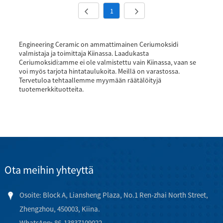
1
Engineering Ceramic on ammattimainen Ceriumoksidi
valmistaja ja toimittaja Kiinassa. Laadukasta
Ceriumoksidi:amme ei ole valmistettu vain Kiinassa, vaan se
voi myös tarjota hintataulukoita. Meillä on varastossa.
Tervetuloa tehtaallemme myymään räätälöityjä
tuotemerkkituotteita.
Ota meihin yhteyttä
Osoite: Block A, Liansheng Plaza, No.1 Ren-zhai North Street,
Zhengzhou, 450003, Kiina.
WhatsApp: 86-13837109022