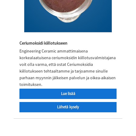
Ceriumoksidi kiillotukseen
Engineering Ceramic ammattimaisena
korkealaatuisena ceriumoksidin kiillotusvalmistajana
voit olla varma, että ostat Ceriumoksidia
kiillotukseen tehtaaltamme ja tarjoamme sinulle
parhaan myynnin jälkeisen palvelun ja oikea-aikaisen
toimituksen.
Lue lisää
Lähetä kysely