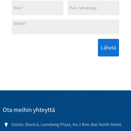
Lähetä
Ota meihin yhteyttä
Osoite: Block A, Liansheng Plaza, No.1 Ren-zhai North Street,