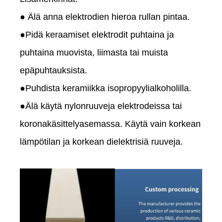
● Älä anna elektrodien hieroa rullan pintaa.
●Pidä keraamiset elektrodit puhtaina ja
puhtaina muovista, liimasta tai muista
epäpuhtauksista.
●Puhdista keramiikka isopropyylialkoholilla.
●Älä käytä nylonruuveja elektrodeissa tai
koronakäsittelyasemassa. Käytä vain korkean
lämpötilan ja korkean dielektrisiä ruuveja.