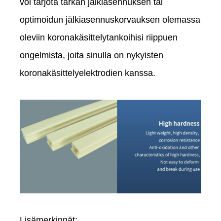
voi tarjota tarkan jälkiasennuksen tai
optimoidun jälkiasennuskorvauksen olemassa
oleviin koronakäsittelytankoihisi riippuen
ongelmista, joita sinulla on nykyisten
koronakäsittelyelektrodien kanssa.
Lisämerkinnät: