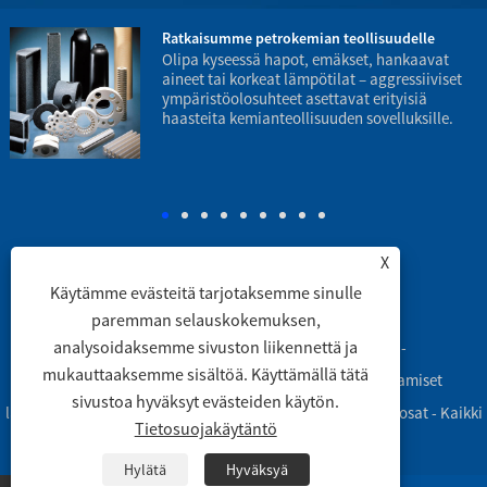
Ratkaisumme petrokemian teollisuudelle
Olipa kyseessä hapot, emäkset, hankaavat
aineet tai korkeat lämpötilat – aggressiiviset
ympäristöolosuhteet asettavat erityisiä
haasteita kemianteollisuuden sovelluksille.
p
X
Käytämme evästeitä tarjotaksemme sinulle
Linkit
|
Sitemap
|
RSS
|
XML
|
paremman selauskokemuksen,
analysoidaksemme sivuston liikennettä ja
Copyright © 2003 Engineering Ceramic Co., Ltd. -
mukauttaaksemme sisältöä. Käyttämällä tätä
Alumiinioksidikeraamiset putket, alumiinioksidikeraamiset
sivustoa hyväksyt evästeiden käytön.
laboratoriovälineet, alumiinioksidikeraamiset koneistetut osat - Kaikki
Tietosuojakäytäntö
oikeudet pidätetään
Hylätä
Hyväksyä