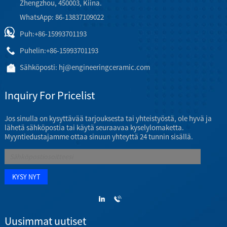
Zhengzhou, 450003, Kiina.
WhatsApp: 86-13837109022
Puh:
+86-15993701193
Puhelin:
+86-15993701193
Sähköposti:
hj@engineeringceramic.com
Inquiry For Pricelist
Jos sinulla on kysyttävää tarjouksesta tai yhteistyöstä, ole hyvä ja
lähetä sähköpostia tai käytä seuraavaa kyselylomaketta.
Myyntiedustajamme ottaa sinuun yhteyttä 24 tunnin sisällä.
Uusimmat uutiset