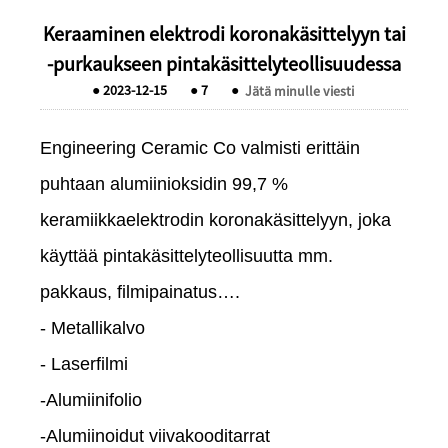
Keraaminen elektrodi koronakäsittelyyn tai
-purkaukseen pintakäsittelyteollisuudessa
●
2023-12-15
●
7
●
Jätä minulle viesti
Engineering Ceramic Co valmisti erittäin
puhtaan alumiinioksidin 99,7 %
keramiikkaelektrodin koronakäsittelyyn, joka
käyttää pintakäsittelyteollisuutta mm.
pakkaus, filmipainatus….
- Metallikalvo
- Laserfilmi
-Alumiinifolio
-Alumiinoidut viivakooditarrat