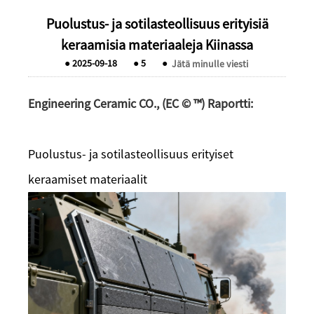
Puolustus- ja sotilasteollisuus erityisiä
keraamisia materiaaleja Kiinassa
●
2025-09-18
●
5
●
Jätä minulle viesti
Engineering Ceramic CO., (EC © ™) Raportti:
Puolustus- ja sotilasteollisuus erityiset
keraamiset materiaalit