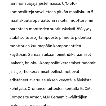
lämmönsuojajärjestelmässä. C/C-SIC-
komposiitteja sovelletaan pitkän maaliskuun 5.
maaliskuuta operaattorin raketin moottoreihin
parantaen moottorien suorituskykyä. 8% y₂o₃-
stabilisoitu zro₂-lämpöeste pinnoite pidentää
moottorien kuumapään komponenttien
käyttöiän. Samaan aikaan piinitridikeraamiset
laakerit, bn-sio₂ -komposiittikeraamiset radomit
ja al₂o₃-tic-keraamiset pelkistimet ovat
edistäneet avaruusaluksen kevyttä ja älykästä
kehitystä. Ordnance-laitteiden kentällä B₄C/AL
Composite Armor, ALN Ceraamic -välittäjien
reaktiiviset panssarit ja