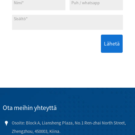
Lähetä
Ota meihin yhteyttä
Osoite: Block A, Liansheng Plaza, No.1 Ren-zhai North Street,
Zhengzhou, 450003, Kiina.