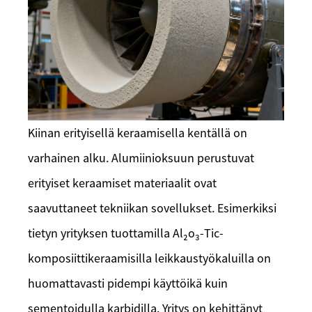
Kiinan erityisellä keraamisella kentällä on
varhainen alku. Alumiinioksuun perustuvat
erityiset keraamiset materiaalit ovat
saavuttaneet tekniikan sovellukset. Esimerkiksi
tietyn yrityksen tuottamilla Al₂o₃-Tic-
komposiittikeraamisilla leikkaustyökaluilla on
huomattavasti pidempi käyttöikä kuin
sementoidulla karbidilla. Yritys on kehittänyt