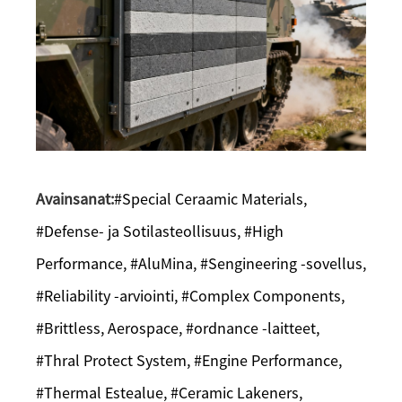
Avainsanat:
#Special Ceraamic Materials,
#Defense- ja Sotilasteollisuus, #High
Performance, #AluMina, #Sengineering -sovellus,
#Reliability -arviointi, #Complex Components,
#Brittless, Aerospace, #ordnance -laitteet,
#Thral Protect System, #Engine Performance,
#Thermal Estealue, #Ceramic Lakeners,