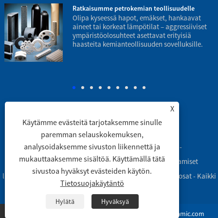
Ratkaisumme petrokemian teollisuudelle
Olipa kyseessä hapot, emäkset, hankaavat
aineet tai korkeat lämpötilat – aggressiiviset
ympäristöolosuhteet asettavat erityisiä
haasteita kemianteollisuuden sovelluksille.
p
X
Käytämme evästeitä tarjotaksemme sinulle
Linkit
|
Sitemap
|
RSS
|
XML
|
paremman selauskokemuksen,
analysoidaksemme sivuston liikennettä ja
Copyright © 2003 Engineering Ceramic Co., Ltd. -
mukauttaaksemme sisältöä. Käyttämällä tätä
Alumiinioksidikeraamiset putket, alumiinioksidikeraamiset
sivustoa hyväksyt evästeiden käytön.
laboratoriovälineet, alumiinioksidikeraamiset koneistetut osat - Kaikki
Tietosuojakäytäntö
oikeudet pidätetään
Hylätä
Hyväksyä
+86-15993701193
hj@engineeringceramic.com