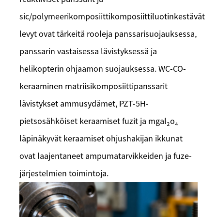
sic/polymeerikomposiittikomposiittiluotinkestävät
levyt ovat tärkeitä rooleja panssarisuojauksessa,
panssarin vastaisessa lävistyksessä ja
helikopterin ohjaamon suojauksessa. WC-CO-
keraaminen matriisikomposiittipanssarit
lävistykset ammusydämet, PZT-5H-
pietsosähköiset keraamiset fuzit ja mgal₂o₄
läpinäkyvät keraamiset ohjushakijan ikkunat
ovat laajentaneet ampumatarvikkeiden ja fuze-
järjestelmien toimintoja.