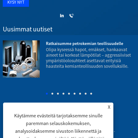
Uusimmat uutiset
Ratkaisumme petrokemian teollisuudelle
Olipa kyseessä hapot, emäkset, hankaavat
aineet tai korkeat lämpötilat – aggressiiviset
ympäristöolosuhteet asettavat erityisiä
haasteita kemianteollisuuden sovelluksille.
p
X
Käytämme evästeitä tarjotaksemme sinulle
Linkit
|
Sitemap
|
RSS
|
XML
|
paremman selauskokemuksen,
analysoidaksemme sivuston liikennettä ja
Copyright © 2003 Engineering Ceramic Co., Ltd. -