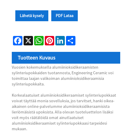
Lähetä kysely
PDF Lataa
Facebook
X
WhatsApp
Pinterest
LinkedIn
Share
Tuotteen Kuvaus
Vuosien kokemuksella alumiinioksidikeraamisten
sylinteriupokkaiden tuotannosta, Engineering Ceramic voi
toimittaa laajan valikoiman alumiinioksidikeraamisia
sylinteriupokkaita.
Korkealaatuiset alumiinioksidikeraamiset sylinteriupokkaat
voivat täyttää monia sovelluksia, jos tarvitset, hanki oikea-
aikainen online-palvelumme alumiinioksidikeraamisista
lieriömäisistä upoksista. Alla olevan tuoteluettelon lisäksi
voit myös räätälöidä omat ainutlaatuiset
alumiinioksidikeraamiset sylinteriupokkaasi tarpeidesi
mukaan.