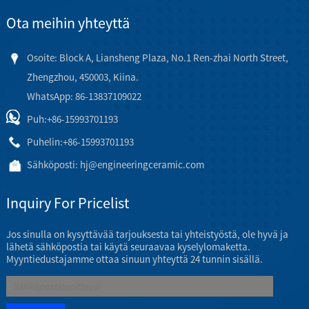
Ota meihin yhteyttä
Osoite: Block A, Liansheng Plaza, No.1 Ren-zhai North Street,
Zhengzhou, 450003, Kiina.
WhatsApp: 86-13837109022
Puh:
+86-15993701193
Puhelin:
+86-15993701193
Sähköposti:
hj@engineeringceramic.com
Inquiry For Pricelist
Jos sinulla on kysyttävää tarjouksesta tai yhteistyöstä, ole hyvä ja
lähetä sähköpostia tai käytä seuraavaa kyselylomaketta.
Myyntiedustajamme ottaa sinuun yhteyttä 24 tunnin sisällä.