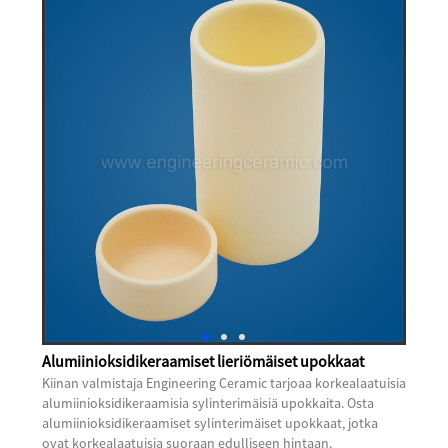
Alumiinioksidikeraamiset lieriömäiset upokkaat
Kiinan valmistaja Engineering Ceramic tarjoaa korkealaatuisia
alumiinioksidikeraamisia sylinterimäisiä upokkaita. Osta
alumiinioksidikeraamiset sylinterimäiset upokkaat, jotka
ovat korkealaatuisia suoraan edulliseen hintaan.