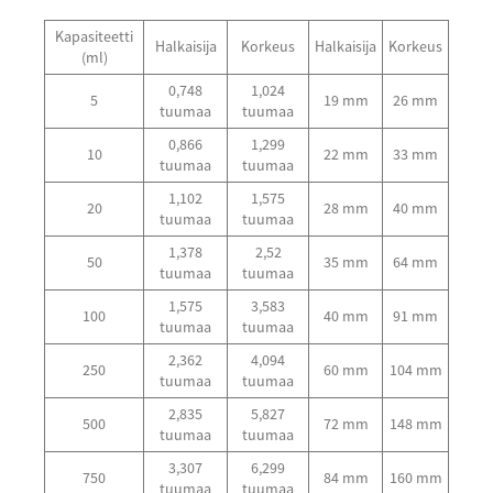
Kapasiteetti
Halkaisija
Korkeus
Halkaisija
Korkeus
(ml)
0,748
1,024
5
19 mm
26 mm
tuumaa
tuumaa
0,866
1,299
10
22 mm
33 mm
tuumaa
tuumaa
1,102
1,575
20
28 mm
40 mm
tuumaa
tuumaa
1,378
2,52
50
35 mm
64 mm
tuumaa
tuumaa
1,575
3,583
100
40 mm
91 mm
tuumaa
tuumaa
2,362
4,094
250
60 mm
104 mm
tuumaa
tuumaa
2,835
5,827
500
72 mm
148 mm
tuumaa
tuumaa
3,307
6,299
750
84 mm
160 mm
tuumaa
tuumaa